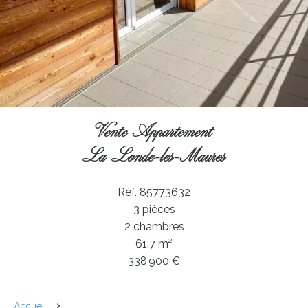
Vente Appartement
La Londe-les-Maures
Réf. 85773632
3 pièces
2 chambres
61.7 m²
338 900 €
Accueil