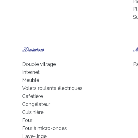
Pa
P
S
Prestations
Me
Double vitrage
Pa
Internet
Meublé
Volets roulants électriques
Cafetière
Congélateur
Cuisinière
Four
Four à micro-ondes
Lave-linge