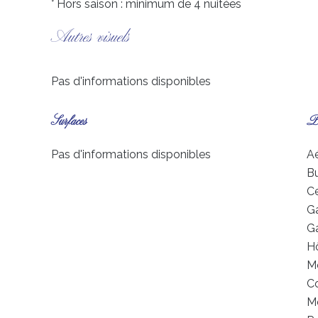
° Hors saison : minimum de 4 nuitées
Autres visuels
Pas d'informations disponibles
Surfaces
Pr
Pas d'informations disponibles
A
B
Ce
G
Ga
Hô
M
C
M