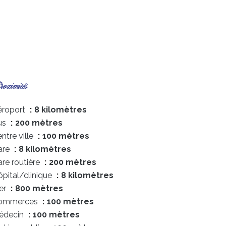
oximités
éroport
8 kilomètres
us
200 mètres
ntre ville
100 mètres
are
8 kilomètres
re routière
200 mètres
pital/clinique
8 kilomètres
er
800 mètres
ommerces
100 mètres
édecin
100 mètres