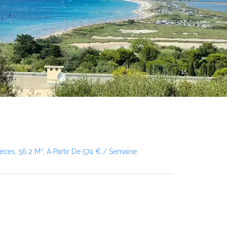
èces, 56.2 M², À Partir De 574 € / Semaine