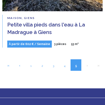
MAISON, GIENS
Petite villa pieds dans l'eau à La
Madrague à Giens
À partir de 602 € / Semaine
3 pièces
53 m²
1
2
3
4
5